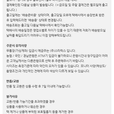
결제확인된 다음날 상품이 발송됩니다. (※금요일 및 주말 결제건은 월요일에 출고
됩니다.)
출고일에는 '배송준비중' 상태이며, 출고당일 오후에 택배사에서 송장번호 받은
후 입력해드리면 '배송중' 상태로 변경됩니다.
배송조회는 출고일 다음날 택배사에서 확인가능합니다.
택배사의 배송일정은 영업소별로 차이가 있을 수 있기 때문에 저희가 배송받으실
날짜를 확답드리기 어려우니 이점 양해부탁드립니다.
주문시 유의사항
무통장(가상계좌) 입금시 예금주는 (주)스타럭스 입니다.
농협 / 국민 / 경남은행은 ATM기 입금이 불가하오니 은행시간내 창구입금이 어려
운 고객님께서는 다른은행으로 선택 후 주문해주시기 바랍니다.
사이즈는 측정기준에 따라 약간의 오차가 있을 수 있습니다. 모니터 사양(해상도/
촬영조건)과 개인적인 견해에 따라 색상이 다르게 보일 수 있습니다.
반품/교환
반품 및 교환은 상품 수령 후 7일 이내에 가능합니다.
불가사유
교환/반품 가능기간을 초과하였을 경우
상품을 사용하거나 훼손한 경우
택 제거나 상품에 부착된 보호필름지 등을 제거한 경우