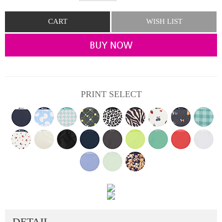
CART
WISH LIST
BUY NOW
PRINT SELECT
DETAIL