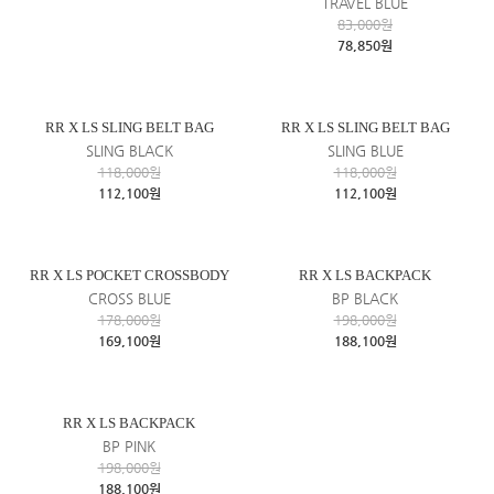
TRAVEL BLUE
83,000원
78,850원
RR X LS SLING BELT BAG
RR X LS SLING BELT BAG
SLING BLACK
SLING BLUE
118,000원
118,000원
112,100원
112,100원
RR X LS POCKET CROSSBODY
RR X LS BACKPACK
CROSS BLUE
BP BLACK
178,000원
198,000원
169,100원
188,100원
RR X LS BACKPACK
BP PINK
198,000원
188,100원