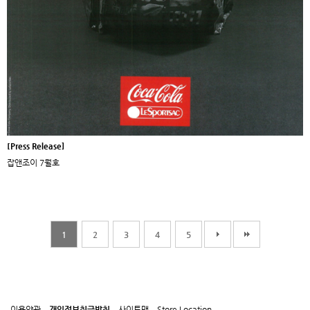
[Press Release]
잡앤조이 7월호
1
2
3
4
5
이용약관
개인정보취급방침
사이트맵
Store Location