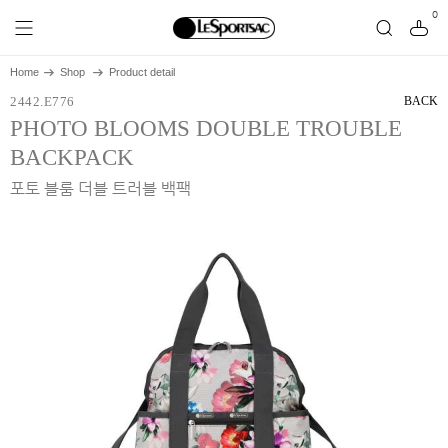
0
Home
Shop
Product detail
2442.E776
BACK
PHOTO BLOOMS DOUBLE TROUBLE
BACKPACK
포토 블룸 더블 트러블 백팩