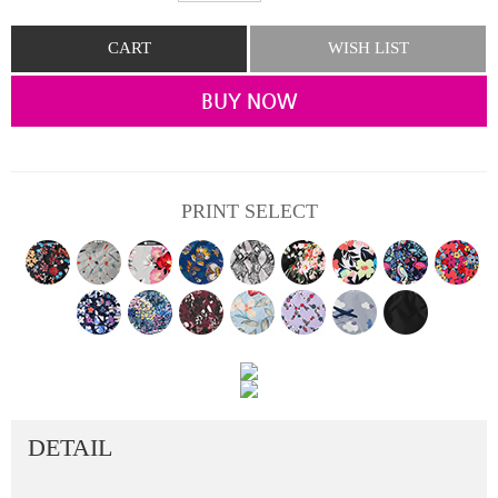
CART
WISH LIST
BUY NOW
PRINT SELECT
DETAIL