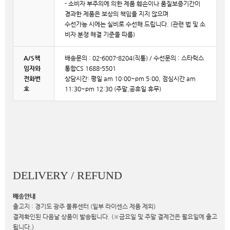
- 소비자 부주의에 의한 제품 훼손이나 품질보증기간이
경과한 제품은 보상의 책임을 지지 않으며
수선가능 시에는 실비로 수선해 드립니다. (관련 법 및 소
비자 분쟁 해결 기준을 따름)
A/S책
배송문의 : 02-6007-8204(직통) / 수선문의 : 스타럭스
임자와
통합CS 1688-5501
전화번
상담시간: 평일 am 10:00~pm 5:00, 점심시간 am
호
11:30~pm 12:30 (주말,공휴일 휴무)
DELIVERY / REFUND
배송안내
출고지 : 경기도 광주 물류센터 (일부 라이센스 제품 제외)
결제확인된 다음날 상품이 발송됩니다. (※금요일 및 주말 결제건은 월요일에 출고
됩니다.)