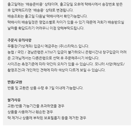
출고일에는 '배송준비중' 상태이며, 출고당일 오후에 택배사에서 송장번호 받은
후 입력해드리면 '배송중' 상태로 변경됩니다.
배송조회는 출고일 다음날 택배사에서 확인가능합니다.
택배사의 배송일정은 영업소별로 차이가 있을 수 있기 때문에 저희가 배송받으실
날짜를 확답드리기 어려우니 이점 양해부탁드립니다.
주문시 유의사항
무통장(가상계좌) 입금시 예금주는 (주)스타럭스 입니다.
농협 / 국민 / 경남은행은 ATM기 입금이 불가하오니 은행시간내 창구입금이 어려
운 고객님께서는 다른은행으로 선택 후 주문해주시기 바랍니다.
사이즈는 측정기준에 따라 약간의 오차가 있을 수 있습니다. 모니터 사양(해상도/
촬영조건)과 개인적인 견해에 따라 색상이 다르게 보일 수 있습니다.
반품/교환
반품 및 교환은 상품 수령 후 7일 이내에 가능합니다.
불가사유
교환/반품 가능기간을 초과하였을 경우
상품을 사용하거나 훼손한 경우
택 제거나 상품에 부착된 보호필름지 등을 제거한 경우