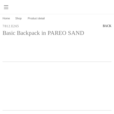
0
Home
Shop
Product detail
7812.E265
BACK
Basic Backpack in PAREO SAND
파레오 샌드 베이직 백팩
정상가격
172,000원
86,000원
판매가격
사이즈 정보
31.75 x 38.1 x 19.05 cm
레몬포인트
43개 적립
수입원
(주) 스타럭스