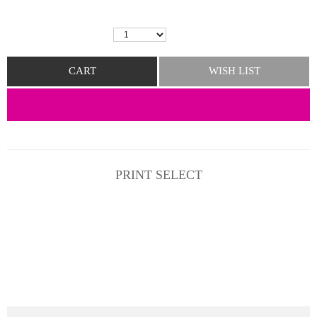
선택색상
(PAREO SAND)
주문수량
CART
WISH LIST
BUY NOW
PRINT SELECT