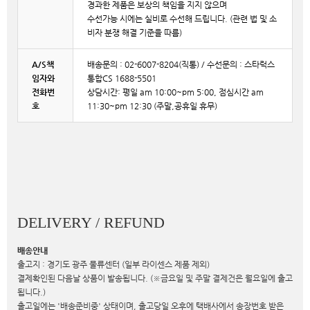
경과한 제품은 보상의 책임을 지지 않으며
수선가능 시에는 실비로 수선해 드립니다. (관련 법 및 소
비자 분쟁 해결 기준을 따름)
A/S책
배송문의 : 02-6007-8204(직통) / 수선문의 : 스타럭스
임자와
통합CS 1688-5501
전화번
상담시간: 평일 am 10:00~pm 5:00, 점심시간 am
호
11:30~pm 12:30 (주말,공휴일 휴무)
DELIVERY / REFUND
배송안내
출고지 : 경기도 광주 물류센터 (일부 라이센스 제품 제외)
결제확인된 다음날 상품이 발송됩니다. (※금요일 및 주말 결제건은 월요일에 출고
됩니다.)
출고일에는 '배송준비중' 상태이며, 출고당일 오후에 택배사에서 송장번호 받은