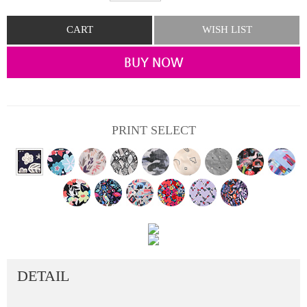
CART
WISH LIST
BUY NOW
PRINT SELECT
DETAIL