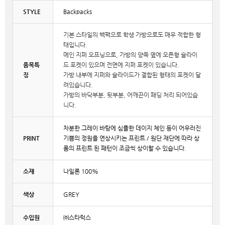
STYLE
Backpacks
기본 스타일의 백팩으로 학생 가방으로도 매우 적합한 형
태입니다.
메인 지퍼 오프닝으로, 가방의 양쪽 옆에 오픈형 슬라이
품목특
드 포켓이 있으며 전면에 지퍼 포켓이 있습니다.
징
가방 내부에 지퍼와 슬라이드가 결합된 형태의 포켓이 달
려있습니다.
가방의 바닥부분, 뒷부분, 어깨끈이 패딩 처리 되어있습
니다.
차분한 그레이 바탕에 심플한 데이지 체인 등이 어우러진
PRINT
기쁨의 정원을 연상시키는 프린트 / 원단 재단에 따라 상
품의 프린트 된 패턴이 조금씩 상이할 수 있습니다.
소재
나일론 100%
색상
GREY
수입원
㈜스타럭스