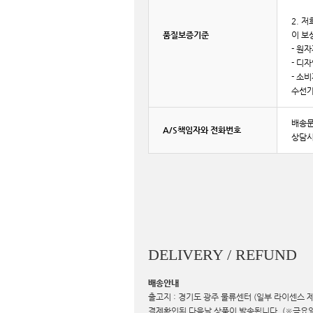
2. 
품질보증기준
이 보
- 원
- 디
- 소
수선가
배송문의
A/S책임자와
전화번호
상담시간
DELIVERY / REFUND
배송안내
출고지 : 경기도 광주 물류센터 (일부 라이센스 제
결제확인된 다음날 상품이 발송됩니다. (※금요일