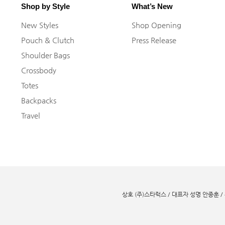
Shop by Style
What’s New
New Styles
Shop Opening
Pouch & Clutch
Press Release
Shoulder Bags
Crossbody
Totes
Backpacks
Travel
상호 (주)스타럭스 / 대표자 성명 안종훈 /