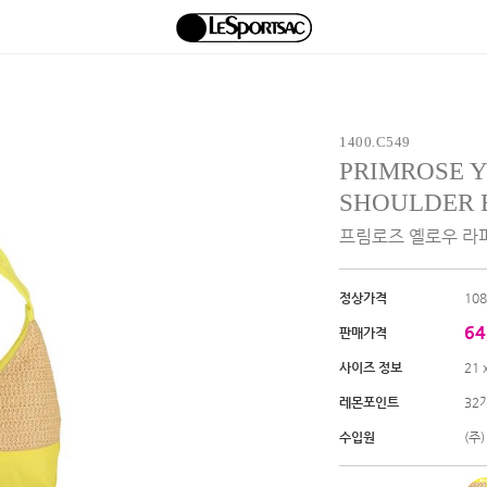
1400.C549
PRIMROSE 
SHOULDER 
프림로즈 옐로우 라
정상가격
10
64
판매가격
사이즈 정보
21 
레몬포인트
32
수입원
(주