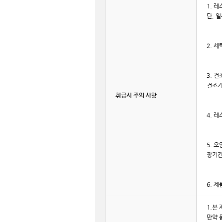
1. 
단, 
2. 
3. 
건조가
취급시 주의 사항
4. 
5. 
장기간
6. 
1.본
만약 