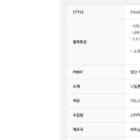
STYLE
Shoul
- 지
- 내
- 3.
품목특징
* 소
PRINT
원단 
소재
나일론
색상
YEL
수입원
스타
제조국
베트